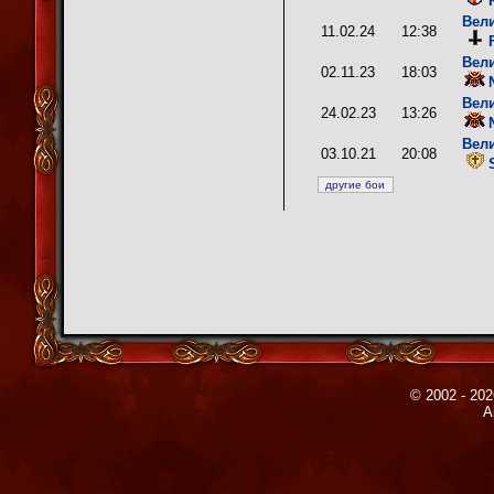
Вел
11.02.24
12:38
Вел
02.11.23
18:03
Вел
24.02.23
13:26
Вел
03.10.21
20:08
© 2002 - 202
A