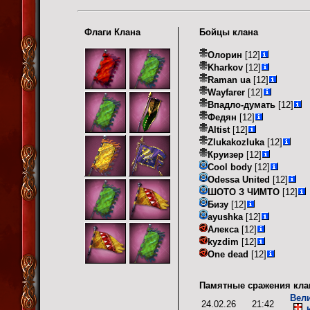
Флаги Клана
Бойцы клана
Олорин
[12]
Kharkov
[12]
Raman ua
[12]
Wayfarer
[12]
Впадло-думать
[12]
Федян
[12]
Altist
[12]
Zlukakozluka
[12]
Круизер
[12]
Cool body
[12]
Odessa United
[12]
ШОТО З ЧИМТО
[12]
Бизу
[12]
ayushka
[12]
Алекса
[12]
kyzdim
[12]
One dead
[12]
Памятные сражения кла
Вел
24.02.26
21:42