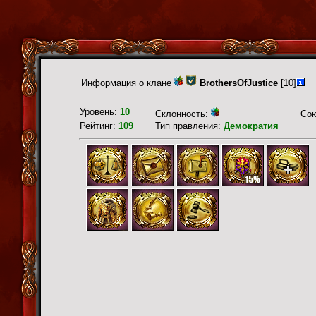
Информация о клане
BrothersOfJustice
[10]
Уровень:
10
Склонность:
Со
Рейтинг:
109
Тип правления:
Демократия