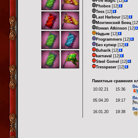
Fire Magic
[12]
Phobos
[12]
Tess
[12]
Last Harbour
[12]
Монтинский Боец
[12
Rowan Atkinson
[12]
Надым
[12]
Programmers
[12]
Без купюр
[12]
Buharik
[12]
karnaval
[12]
Steel Gomel
[12]
Tresspaser
[12]
Памятные сражения кл
Ве
10.02.21
15:36
Ве
05.04.20
19:17
Ве
16.01.20
19:38