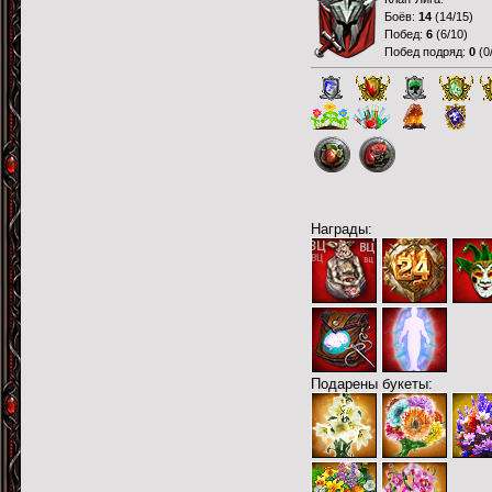
Боёв:
14
(
14/15
)
Побед:
6
(
6/10
)
Побед подряд:
0
(
0
Награды:
Подарены букеты: