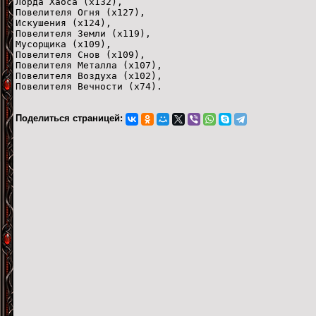
Лорда Хаоса (x132),
Повелителя Огня (х127),
Искушения (х124),
Повелителя Земли (х119),
Мусорщика (х109),
Повелителя Снов (х109),
Повелителя Металла (х107),
Повелителя Воздуха (x102),
Повелителя Вечности (х74).
Поделиться страницей: