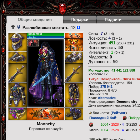
Общие сведения
Подарки
Подвиги
Разлюбившая мечтать
[12]
Сила:
7
(3 + 4)
5968/5968
11/11
Ловкость:
4
(3 + 1)
Интуиция:
491
(260 + 231)
Выносливость:
50
Интеллект:
1
(0 + 1)
Мудрость:
0
Духовность:
50
Могущество: 41 441 121 588
Уровень: 12
Титул: Покоритель Лиги Янт
Уровень благородства: 154
Побед:
375 941
Поражений: 8 470
Ничьих: 170
Клан:
Alternative
Место рождения:
Demons city
День рождения персонажа: 24.12
Бои чести: (
Рейтинг
)
Последний бой
:
Побед
Mooncity
1004
-
2528
-
4
2153
Персонаж не в клубе
Итого:
1004
-
2528
-
4
2153
Клан-Лига: