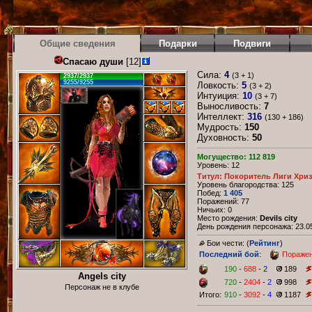
Общие сведения
Подарки
Подвиги
Спасаю души
[12]
Сила:
4
(3 + 1)
2937/2937
9255/9255
Ловкость:
5
(3 + 2)
Интуиция:
10
(3 + 7)
Выносливость:
7
Интеллект:
316
(130 + 186)
Мудрость:
150
Духовность:
50
Могущество: 112 819
Уровень: 12
Титул: Покоритель Лиги Хри
Уровень благородства: 125
Побед:
1 405
Поражений: 77
Ничьих: 0
Место рождения:
Devils city
День рождения персонажа: 23.05
Бои чести: (
Рейтинг
)
Последний бой
:
Пораже
190
-
688
-
2
189
Angels city
720
-
2404
-
2
998
Персонаж не в клубе
Итого:
910
-
3092
-
4
1187