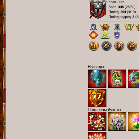
Клан-Лига:
Боёв:
445
(
25/30
)
Побед:
204
(
4/10
)
Побед подряд:
3
(
3
Награды:
Подарены букеты: