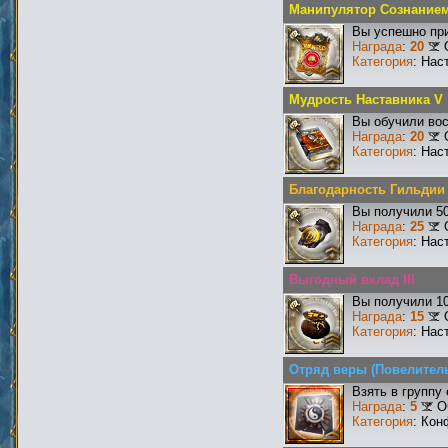
Манипулятор Сознание
Вы успешно при
Награда
:
20
Категория
: Нас
Мудрость Наставника V
Вы обучили вос
Награда
:
20
Категория
: Нас
Благодарность Гильдии
Вы получили 50
Награда
:
25
Категория
: Нас
Выгодный вклад III
Вы получили 10
Награда
:
15
Категория
: Нас
Отряд веры (Повелител
Взять в группу
Награда
:
5
О
Категория
: Кон