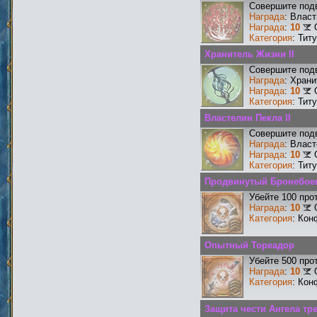
Совершите подв
Награда
: Власт
Награда
:
10
Категория
: Тит
Хранитель Жизни II
Совершите подв
Награда
: Храни
Награда
:
10
Категория
: Тит
Властелин Пекла II
Совершите подв
Награда
: Власт
Награда
:
10
Категория
: Тит
Продвинутый Бронебое
Убейте 100 про
Награда
:
10
Категория
: Кон
Опытный Тореадор
Убейте 500 про
Награда
:
10
Категория
: Кон
Защита чести Ангела тр