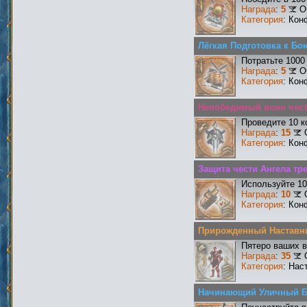
Награда
:
5
О
Категория
: Кон
Лёгкая Подготовка к Бо
Потратьте 1000
Награда
:
5
О
Категория
: Кон
Непобедимый воин чести
Проведите 10 к
Награда
:
15
Категория
: Кон
Защита чести Ангела тре
Используйте 10
Награда
:
10
Категория
: Кон
Прирожденный Наставн
Пятеро ваших в
Награда
:
35
Категория
: Нас
Начинающий Уличный 