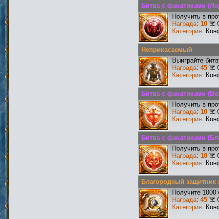
Битва с фанатиками (Ло
Получить в про
Награда
:
10
Категория
: Кон
Неприкасаемый
Выиграйте бит
Награда
:
45
Категория
: Кон
Битва с фанатиками (Во
Получить в про
Награда
:
10
Категория
: Кон
Битва с фанатиками (Бл
Получить в про
Награда
:
10
Категория
: Кон
Благородный защитник 
Получите 1000 
Награда
:
45
Категория
: Кон