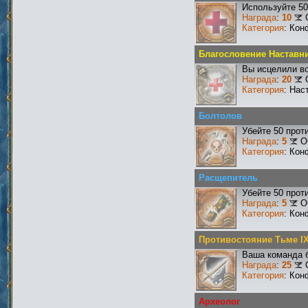
Используйте 50
Награда
:
10
Категория
: Кон
Благословение Наставн
Вы исцелили во
Награда
:
20
Категория
: Нас
Болтолов
Убейте 50 прот
Награда
:
5
О
Категория
: Кон
Расщепитель
Убейте 50 прот
Награда
:
5
О
Категория
: Кон
Противостояние Тьме I
Ваша команда б
Награда
:
25
Категория
: Кон
Археолог