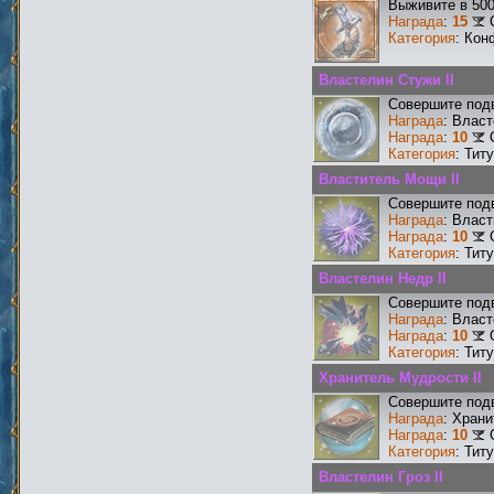
Выживите в 50
Награда
:
15
Категория
: Кон
Властелин Стужи II
Совершите под
Награда
: Власт
Награда
:
10
Категория
: Тит
Властитель Мощи II
Совершите подв
Награда
: Влас
Награда
:
10
Категория
: Тит
Властелин Недр II
Совершите подв
Награда
: Власт
Награда
:
10
Категория
: Тит
Хранитель Мудрости II
Совершите подв
Награда
: Храни
Награда
:
10
Категория
: Тит
Властелин Гроз II