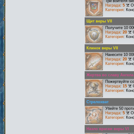
Три воителя би
Награда
:
5
О
Категория
: Кон
Щит веры VII
Получите 10 00
Награда
:
20
Категория
: Кон
Клинок веры VII
Нанесите 10 00
Награда
:
20
Категория
: Кон
Жертва во славу Ангела
Пожертвуйте со
Награда
:
15
Категория
: Кон
Стрелохват
Убейте 50 прот
Награда
:
5
О
Категория
: Кон
Назло врагам веры VI