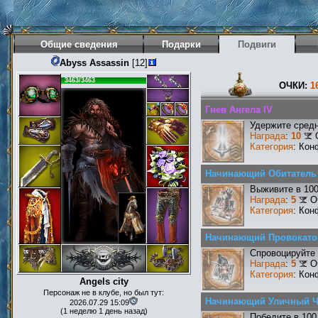
Общие сведения
Подарки
Подвиги
Abyss Assassin
[12]
3463/3463
ОЧКИ:
1
Гнев Ангела IV
Удержите средн
Награда
:
10
Категория
: Кон
Начинающий Обитатель
Выживите в 10
Награда
:
5
О
Категория
: Кон
Начинающий Провокато
Спровоцируйте 
Награда
:
5
О
Категория
: Кон
Angels city
Персонаж не в клубе, но был тут:
Начинающий Уличный 
2026.07.29 15:09
(1 неделю 1 день назад)
Победите в 100