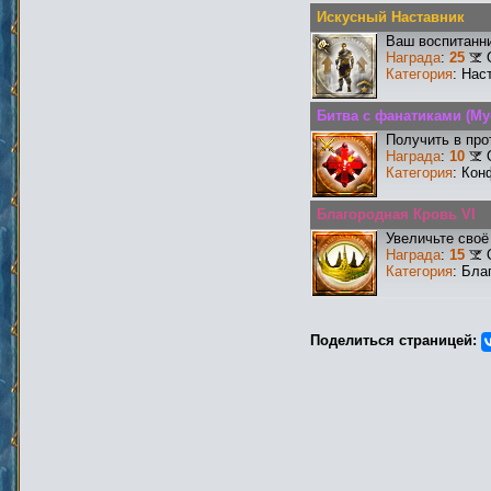
Искусный Наставник
Ваш воспитанни
Награда
:
25
Категория
: Нас
Битва с фанатиками (М
Получить в про
Награда
:
10
Категория
: Кон
Благородная Кровь VI
Увеличьте своё
Награда
:
15
Категория
: Бла
Поделиться страницей: