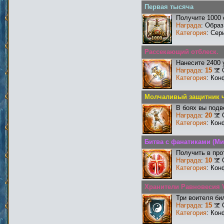
Первая тысяча
Получите 1000 
Награда
: Образ
Категория
: Сер
Рассекающий отблеск.
Нанесите 2400 
Награда
:
15
Категория
: Кон
Молчаливый защитник ч
В боях вы подв
Награда
:
20
Категория
: Кон
Битва с фанатиками (Ми
Получить в про
Награда
:
10
Категория
: Кон
Хранители Равновесия V
Три воителя би
Награда
:
15
Категория
: Кон