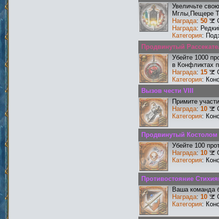
Увеличьте сво
Мглы,Пещере Т
Награда
:
50
Награда
: Редк
Категория
: Под
Продвинутый Рассекате
Убейте 1000 пр
в Конфликтах п
Награда
:
15
Категория
: Кон
Вызов чести VIII
Примите участи
Награда
:
10
Категория
: Кон
Продвинутый Костолом
Убейте 100 про
Награда
:
10
Категория
: Кон
Противостояние Стихия
Ваша команда б
Награда
:
10
Категория
: Кон