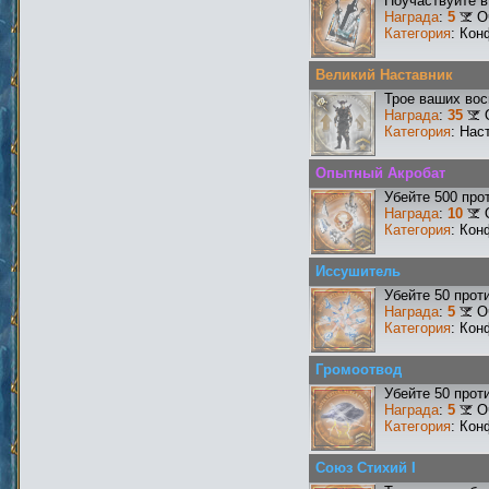
Поучаствуйте в
Награда
:
5
О
Категория
: Кон
Великий Наставник
Трое ваших вос
Награда
:
35
Категория
: Нас
Опытный Акробат
Убейте 500 про
Награда
:
10
Категория
: Кон
Иссушитель
Убейте 50 прот
Награда
:
5
О
Категория
: Кон
Громоотвод
Убейте 50 прот
Награда
:
5
О
Категория
: Кон
Союз Стихий I