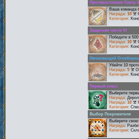
Противостояние Свету 
Ваша команда б
Награда
:
10
Категория
: Кон
Защитник чести VI
Победите в 500
Награда
:
10
Категория
: Кон
Начинающий Огнеборец
Убейте 10 прот
Награда
:
5
О
Категория
: Кон
Первый класс
Выберите первы
Награда
: Деро
Награда
:
10
Категория
: Спе
Выбор Покровителя
Выберите свою 
Награда
: Разби
Категория
: Скл