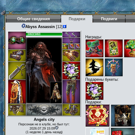
Общие сведения
Подарки
Подвиги
Abyss Assassin
[12]
3463/3463
Награды:
Подарены букеты:
Подарки:
Angels city
Персонаж не в клубе, но был тут:
2026.07.29 15:09
(1 неделю 1 день назад)