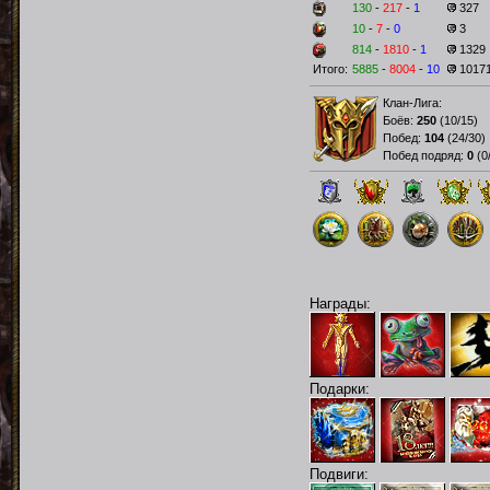
130
-
217
-
1
327
10
-
7
-
0
3
814
-
1810
-
1
1329
Итого:
5885
-
8004
-
10
1017
Клан-Лига:
Боёв:
250
(
10/15
)
Побед:
104
(
24/30
)
Побед подряд:
0
(
0
Награды:
Подарки:
Подвиги: