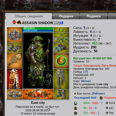
Общие сведения
Подарки
Подвиги
ASSASIN SHADOW
[12]
Сила:
5
(3 + 2)
4011/4011
11030/11030
Ловкость:
4
(3 + 1)
Интуиция:
4
(3 + 1)
Выносливость:
7
Интеллект:
463
(96 + 367)
Мудрость:
200
Духовность:
50
Могущество: 40 620 027 955
Уровень: 12
Титул: Покоритель Лиги Янт
Уровень благородства: 160
Побед:
173
Поражений: 187
Ничьих: 1
Клан:
Wolves
Место рождения:
Low city
День рождения персонажа: 26.04
Бои чести: (
Рейтинг
)
Последний бой
:
Поражен
East city
4404
-
5400
-
7
7574
Персонаж не в клубе, но был тут:
96
-
86
-
0
142
2026.08.08 05:02
431
-
484
-
1
796
(5 минут 12 секунд назад)