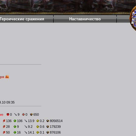
Героические сражения
Наставничество
аря
.10 09:35
ие
0
9
0
650
136
106
13.9
0.2
8056514
28
9
9.2
0.6
179239
50
16
14.1
0.1
876106