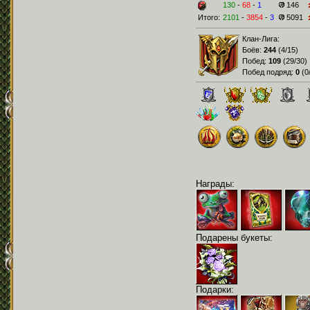
130
-
68
-
1
146
Итого:
2101
-
3854
-
3
5091
Клан-Лига:
Боёв:
244
(
4/15
)
Побед:
109
(
29/30
)
Побед подряд:
0
(
0
Награды:
Подарены букеты:
Подарки: