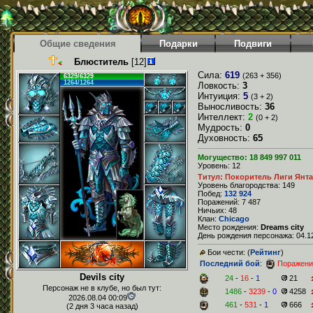
Общие сведения
Подарки
Подвиги
Блюститель
[12]
Сила:
619
(263 + 356)
6329/6329
1264/1264
Ловкость:
3
Интуиция:
5
(3 + 2)
Выносливость:
36
Интеллект:
2
(0 + 2)
Мудрость:
0
Духовность:
65
Могущество: 18 849 997 011
Уровень: 12
Титул: Покоритель Лиги Янт
Уровень благородства: 149
Побед:
132 924
Поражений: 7 487
Ничьих: 48
Клан:
Chicago
Место рождения:
Dreams city
День рождения персонажа: 04.12
Бои чести: (
Рейтинг
)
Последний бой
:
Поражени
Devils city
24
-
16
-
1
21
Персонаж не в клубе, но был тут:
1486
-
3239
-
0
4258
2026.08.04 00:09
461
-
531
-
1
666
(2 дня 3 часа назад)