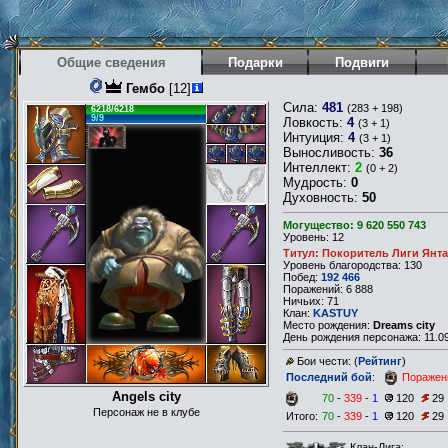
Общие сведения
Подарки
Подвиги
Гембо
[12]
Сила:
481
(283 + 198)
6218/6218
9/9
Ловкость:
4
(3 + 1)
Интуиция:
4
(3 + 1)
Выносливость:
36
Интеллект:
2
(0 + 2)
Мудрость:
0
Духовность:
50
Могущество: 9 620 550 743
Уровень: 12
Титул: Покоритель Лиги Янт
Уровень благородства: 130
Побед:
192 466
Поражений: 6 888
Ничьих: 71
Клан:
KASTUY
Место рождения:
Dreams city
День рождения персонажа: 11.09
Бои чести: (
Рейтинг
)
Последний бой
:
Поражен
Angels city
70
-
339
-
1
120
29
Персонаж не в клубе
Итого:
70
-
339
-
1
120
29
Клан-Лига: