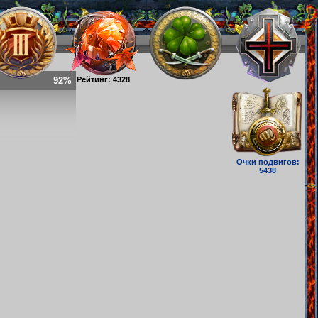
92%
Рейтинг: 4328
Очки подвигов:
5438