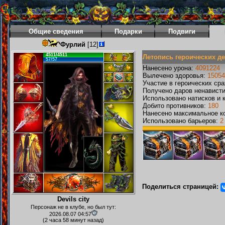
Общие сведения
Подарки
Подвиги
Фурлий
[12]
4511/4511
Летопись героических д
57/57
Нанесено урона:
4091224
Вылечено здоровья:
15054
Участие в героических ср
Получено даров ненавист
Использовано натисков и 
Добито противников:
180
Нанесено максимальное ко
Использовано барьеров:
2
Поделиться страницей:
Devils city
Персонаж не в клубе, но был тут:
2026.08.07 04:57
(2 часа 58 минут назад)