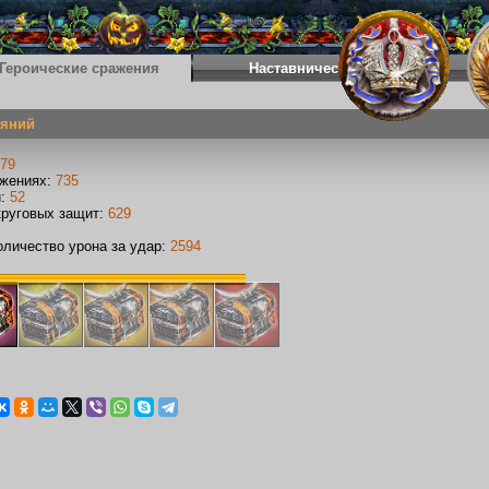
Героические сражения
Наставничество
еяний
79
ажениях:
735
и:
52
круговых защит:
629
личество урона за удар:
2594