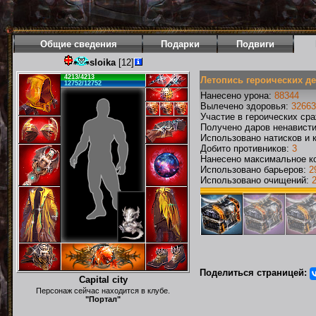
Общие сведения
Подарки
Подвиги
sloika
[12]
4213/4213
Летопись героических д
12752/12752
Нанесено урона:
88344
Вылечено здоровья:
32663
Участие в героических ср
Получено даров ненавист
Использовано натисков и 
Добито противников:
3
Нанесено максимальное ко
Использовано барьеров:
2
Использовано очищений:
Поделиться страницей:
Capital city
Персонаж сейчас находится в клубе.
"Портал"