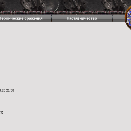
Героические сражения
Наставничество
.25 21:38
/3
)