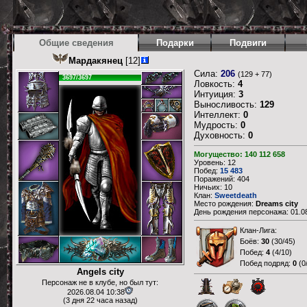
Общие сведения
Подарки
Подвиги
Мардакянец
[12]
Сила:
206
(129 + 77)
3697/3697
Ловкость:
4
Интуиция:
3
Выносливость:
129
Интеллект:
0
Мудрость:
0
Духовность:
0
Могущество: 140 112 658
Уровень: 12
Побед:
15 483
Поражений: 404
Ничьих: 10
Клан:
Sweetdeath
Место рождения:
Dreams city
День рождения персонажа: 01.08
Клан-Лига:
Боёв:
30
(
30/45
)
Побед:
4
(
4/10
)
Побед подряд:
0
(
0
Angels city
Персонаж не в клубе, но был тут:
2026.08.04 10:38
(3 дня 22 часа назад)